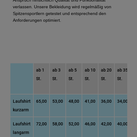
verlassen. Unsere Bekleidung wird regelmäßig von
Spitzensportlern getestet und entsprechend den
Anforderungen optimiert.
ab 1
ab 3
ab 5
ab 10
ab 20
ab 35
a
St.
St.
St.
St.
St.
St.
St
Laufshirt
65,00
53,00
48,00
41,00
36,00
34,00
3
kurzarm
Laufshirt
72,00
58,00
52,00
46,00
42,00
40,00
3
langarm