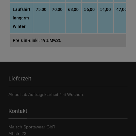
Laufshirt
75,00
70,00
63,00
56,00
51,00
47,00
4
langarm
Winter
Preis in € inkl. 19% MwSt.
Lieferzeit
Aktuell ab Auftragsklarheit 4-6 Wochen.
Kontakt
Maisch Sportswear GbR
Albstr. 23