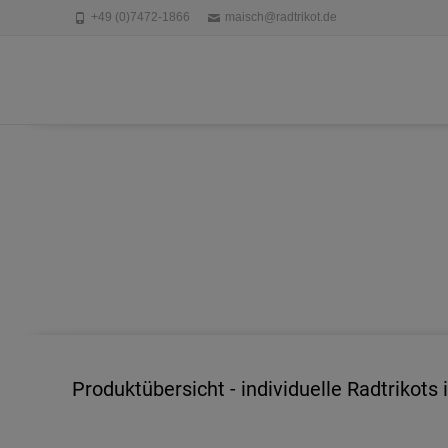
+49 (0)7472-1866
maisch@radtrikot.de
Produktübersicht - individuelle Radtrikot