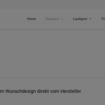
Skip
Home
Radsport
Laufsport
Tr
to
content
s im Wunschdesign direkt vom Hersteller