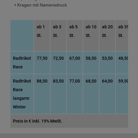
• Kragen mit Namensdruck
ab 1
ab 3
ab 5
ab 10
ab 20
ab 35
a
St.
St.
St.
St.
St.
St.
S
Radtrikot
77,50
72,50
67,00
58,50
53,50
48,50
4
Race
Radtrikot
88,50
83,50
77,00
68,50
64,00
59,50
5
Race
langarm
Winter
Preis in € inkl. 19% MwSt.